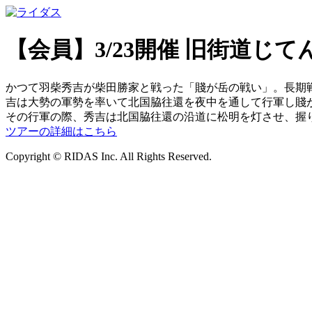
【会員】3/23開催 旧街道じ
かつて羽柴秀吉が柴田勝家と戦った「賤が岳の戦い」。長期
吉は大勢の軍勢を率いて北国脇往還を夜中を通して行軍し賤
その行軍の際、秀吉は北国脇往還の沿道に松明を灯させ、握
ツアーの詳細はこちら
Copyright © RIDAS Inc. All Rights Reserved.